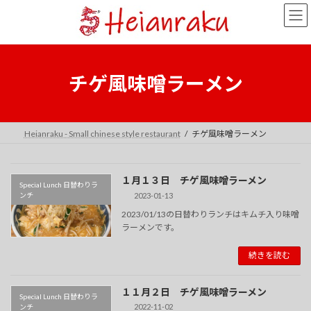
コ
ナ
ン
ビ
テ
ゲ
ン
ー
ツ
シ
へ
ョ
チゲ風味噌ラーメン
ス
ン
キ
に
ッ
移
プ
動
Heianraku - Small chinese style restaurant
チゲ風味噌ラーメン
１月１３日 チゲ風味噌ラーメン
Special Lunch 日替わりラ
2023-01-13
ンチ
2023/01/13の日替わりランチはキムチ入り味噌
ラーメンです。
続きを読む
１１月２日 チゲ風味噌ラーメン
Special Lunch 日替わりラ
2022-11-02
ンチ