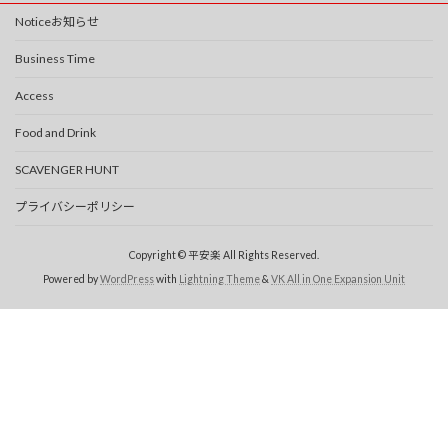
Noticeお知らせ
Business Time
Access
Food and Drink
SCAVENGER HUNT
プライバシーポリシー
Copyright © 平安楽 All Rights Reserved.
Powered by
WordPress
with
Lightning Theme
&
VK All in One Expansion Unit