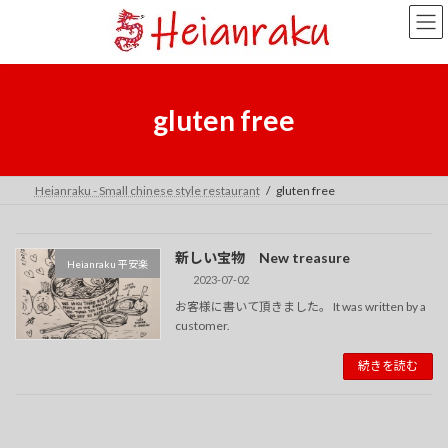
コ
ナ
ン
ビ
テ
ゲ
ン
ー
ツ
シ
へ
ョ
gluten free
ス
ン
キ
に
ッ
移
プ
動
Heianraku - Small chinese style restaurant
gluten free
新しい宝物 New treasure
Heianraku 平安楽
2023-07-02
お客様に書いて頂きました。 It was written by a
customer.
続きを読む