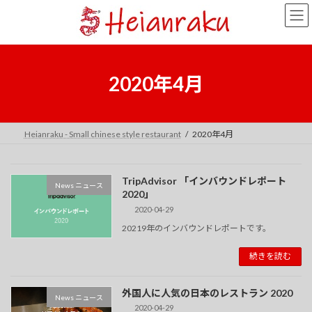
コ
ナ
ン
ビ
テ
ゲ
ン
ー
ツ
シ
へ
ョ
2020年4月
ス
ン
キ
に
ッ
移
プ
動
Heianraku - Small chinese style restaurant
2020年4月
TripAdvisor 「インバウンドレポート
News ニュース
2020」
2020-04-29
20219年のインバウンドレポートです。
続きを読む
外国人に人気の日本のレストラン 2020
News ニュース
2020-04-29