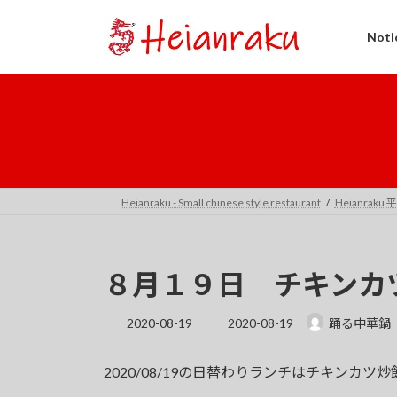
コ
ナ
ン
ビ
Not
テ
ゲ
ン
ー
ツ
シ
へ
ョ
ス
ン
キ
に
ッ
移
プ
動
Heianraku - Small chinese style restaurant
Heianraku
８月１９日 チキンカ
最
2020-08-19
2020-08-19
踊る中華鍋
終
更
2020/08/19の日替わりランチはチキンカツ
新
日