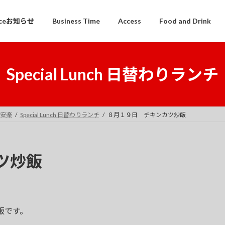
iceお知らせ
Business Time
Access
Food and Drink
Special Lunch 日替わりランチ
 平安楽
Special Lunch 日替わりランチ
８月１９日 チキンカツ炒飯
ツ炒飯
炒飯です。