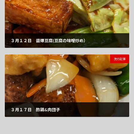
３月１２日 醤爆豆腐(豆腐の味噌炒め）
2021-03-12
次の記事
３月１７日 酢鶏&肉団子
2021-03-17