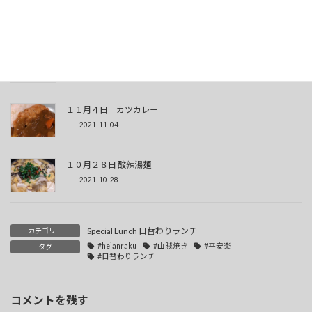
１月７日 中華七草粥
2022-01-07
１１月２９日 春菊炒めラーメン
2021-11-29
１１月４日 カツカレー
2021-11-04
１０月２８日 酸辣湯麺
2021-10-28
Special Lunch 日替わりランチ
カテゴリー
#heianraku
#山賊焼き
#平安楽
タグ
#日替わりランチ
コメントを残す