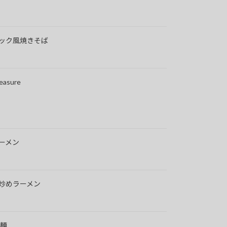
ック風焼きそば
asure
ーメン
炒めラーメン
湯麺