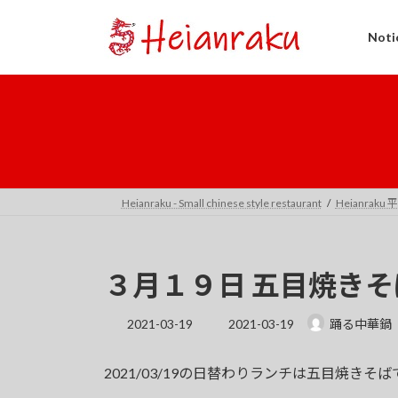
コ
ナ
ン
ビ
Not
テ
ゲ
ン
ー
ツ
シ
へ
ョ
ス
ン
キ
に
ッ
移
プ
動
Heianraku - Small chinese style restaurant
Heianraku
３月１９日 五目焼きそ
最
2021-03-19
2021-03-19
踊る中華鍋
終
更
2021/03/19の日替わりランチは五目焼きそば
新
日