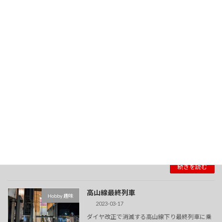
新しい物好き
Personal 個人ブログ
2023-06-01
スーパーで買い物をしていたら、目に入ってき
ました。 『んっ．．．』 良く出来ています。 炭
酸が入っていないので完全では無いですが 美味
しいメロンクリーム飲料です。 豆乳感は０で
す。 お試しあれ。
続きを読む
とても珍しい車
Personal 個人ブログ
2023-05-15
初めてこの会社の営業車を見ました。 拡大して
見ると 良いですねローカル。
続きを読む
高山線最終列車
Hobby 趣味
2023-03-17
ダイヤ改正で消滅する高山線下り最終列車に乗