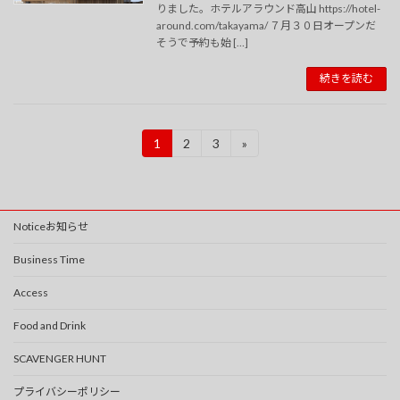
りました。ホテルアラウンド高山 https://hotel-
around.com/takayama/ ７月３０日オープンだ
そうで予約も始 […]
続きを読む
投
1
2
3
»
固
固
固
定
定
定
稿
ペ
ペ
ペ
ー
ー
ー
の
ジ
ジ
ジ
Noticeお知らせ
ペ
ー
Business Time
ジ
Access
送
Food and Drink
り
SCAVENGER HUNT
プライバシーポリシー