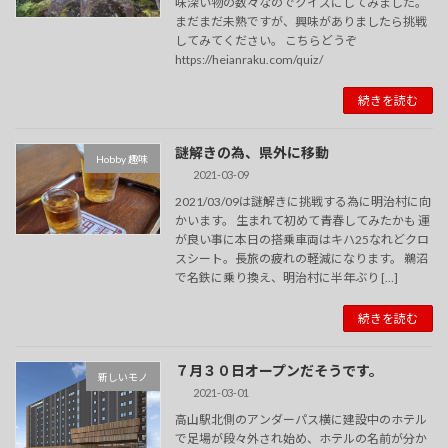
味深い物の数々なのでクイズにしてみました。
まだまだ未熟ですが、興味がありましたら挑戦
してみてください。 こちらどうぞ
https://heianraku.com/quiz/
続きを読む
謎解きの為、県外に移動
Hobby 趣味
2021-03-09
2021/03/09は謎解きに挑戦する為に明治村に向
かいます。 生まれて初めて青春してみたかも 運
が良い事に本日の搭乗車両はキハ25なれどクロ
スシート。長旅の疲れの軽減になります。 鵜沼
で名鉄に乗り換え、明治村に半年ぶり […]
続きを読む
７月３０日オープンだそうです。
新しいモノ
2021-03-01
高山駅北側のアンダーパス横に建設中のホテル
で足場が段々外され始め、ホテルの名前が分か