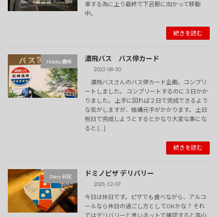
車する為に上り最終で下呂駅に向かって移動
中。
続きを読む
濃飛バス バス停カード
Hobby 趣味
2022-08-30
濃飛バスさんのバス停カード企画、コンプリ
ートしました。 コンプリートするのに３日かか
りました。 上手に回れば２日で完成できるよう
な気がしますが、結構元手がかかります。 土日
祝日で完成しようとするとかなり大変な事にな
ると […]
続きを読む
ドミノピザ デリバリー
Diary 日記
2021-12-07
今日は休日です。ピザでも食べながら、アルコ
ールなら休日の過ごし方としてOKかな？ それ
ではデリバリーと思いネットで確認すると高山