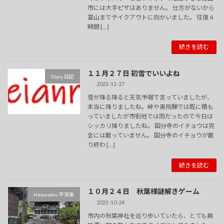
市には大手ピザはありません。 仕方がないから
富山までテイクアウトに向かいました。 往復４
時間 […]
続きを読む
１１月２７日 初雪でいいよね
Diary 日記
2021-11-27
雪が降る降ると天気予報で言っていましたが、
本当に降りましたね。峠や奥飛騨では既に積も
っていましたが市街地では雨だったので今日は
シッカリ降りましたね。 国分寺のイチョウは完
全には散っていません。 国分寺のイチョウが散
り終わ […]
続きを読む
１０月２４日 秋葉様謎解きゲーム
Heianraku 平安楽
2021-10-24
市内の秋葉神社を巡り歩いていたら、とても興