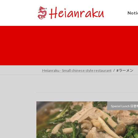
コ
ナ
ン
ビ
Not
テ
ゲ
ン
ー
ツ
シ
へ
ョ
ス
ン
キ
に
ッ
移
プ
動
Heianraku - Small chinese style restaurant
#ラーメン
Special Lunch