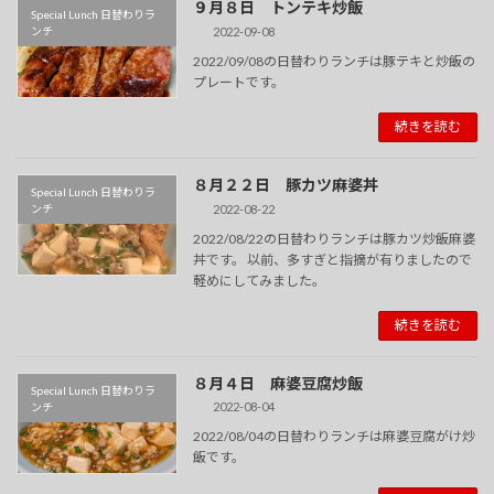
９月８日 トンテキ炒飯
Special Lunch 日替わりラ
2022-09-08
ンチ
2022/09/08の日替わりランチは豚テキと炒飯の
プレートです。
続きを読む
８月２２日 豚カツ麻婆丼
Special Lunch 日替わりラ
2022-08-22
ンチ
2022/08/22の日替わりランチは豚カツ炒飯麻婆
丼です。 以前、多すぎと指摘が有りましたので
軽めにしてみました。
続きを読む
８月４日 麻婆豆腐炒飯
Special Lunch 日替わりラ
2022-08-04
ンチ
2022/08/04の日替わりランチは麻婆豆腐がけ炒
飯です。