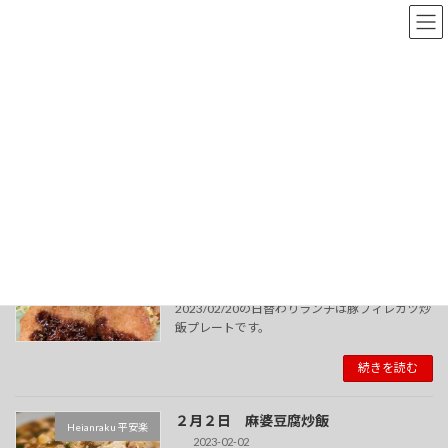
コ
ナ
ン
ビ
テ
ゲ
ン
ー
ツ
シ
へ
ョ
炒飯
ス
ン
キ
に
ッ
移
プ
動
Heianraku - Small chinese style restaurant
炒飯
２月２０日 炒飯豚カツプレート
Heianraku 平安楽
2023-02-20
2023/02/20の日替わりランチは豚フィレカツ炒
飯プレートです。
続きを読む
２月２日 麻婆豆腐炒飯
Heianraku 平安楽
2023-02-02