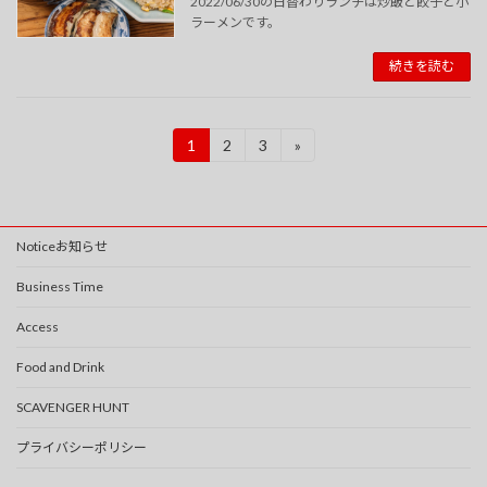
2022/06/30の日替わりランチは炒飯と餃子と小
ラーメンです。
続きを読む
投
1
2
3
»
固
固
固
定
定
定
稿
ペ
ペ
ペ
ー
ー
ー
の
ジ
ジ
ジ
Noticeお知らせ
ペ
ー
Business Time
ジ
Access
送
Food and Drink
り
SCAVENGER HUNT
プライバシーポリシー